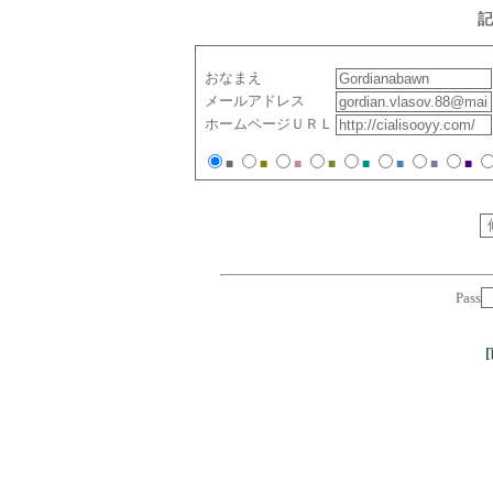
記
おなまえ
メールアドレス
ホームページＵＲＬ
■
■
■
■
■
■
■
■
Pass