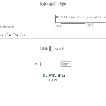
記事の修正・削除
Pass
■
■
■
■
Pass
[前の画面に戻る]
TOP
[
]