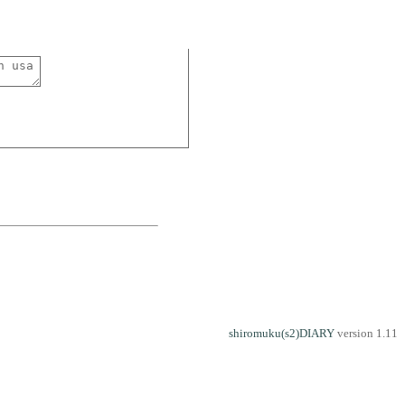
shiromuku(s2)DIARY
version 1.11