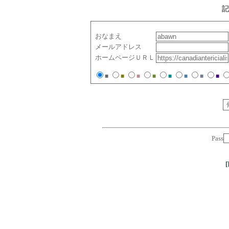
記
おなまえ
メールアドレス
ホームページＵＲＬ
■
■
■
■
■
■
■
■
Pass