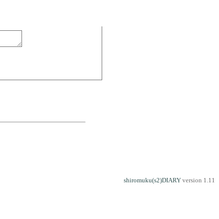
shiromuku(s2)DIARY
version 1.11