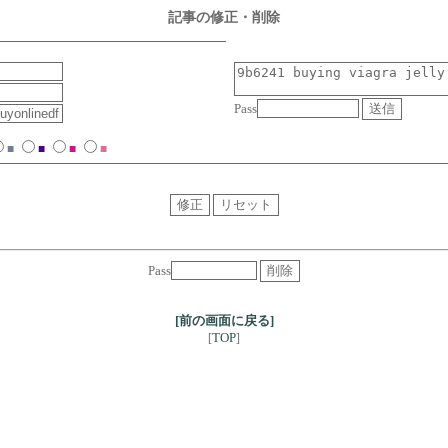
記事の修正・削除
Pass
■
■
■
■
Pass
[前の画面に戻る]
TOP
[
]