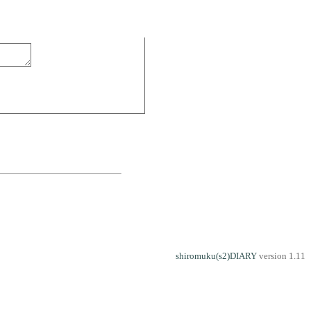
shiromuku(s2)DIARY
version 1.11