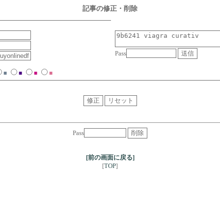
記事の修正・削除
Pass
■
■
■
■
Pass
[前の画面に戻る]
TOP
[
]