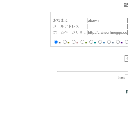
記
おなまえ
メールアドレス
ホームページＵＲＬ
■
■
■
■
■
■
■
■
Pass