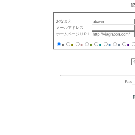
記
おなまえ
メールアドレス
ホームページＵＲＬ
■
■
■
■
■
■
■
■
Pass