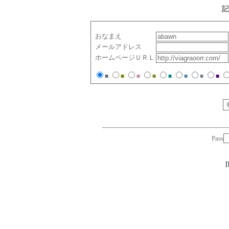
記
おなまえ
メールアドレス
ホームページＵＲＬ
■
■
■
■
■
■
■
■
Pass