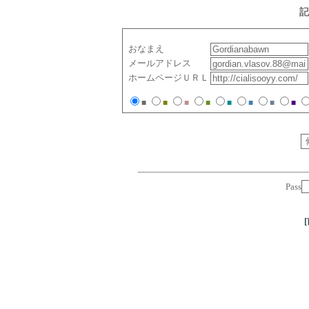
記
おなまえ
メールアドレス
ホームページＵＲＬ
■
■
■
■
■
■
■
■
Pass