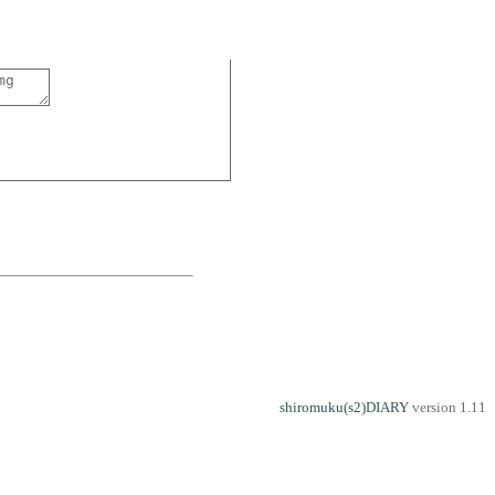
shiromuku(s2)DIARY
version 1.11