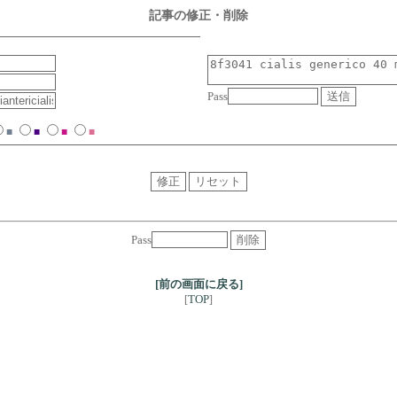
記事の修正・削除
Pass
■
■
■
■
Pass
[前の画面に戻る]
TOP
[
]