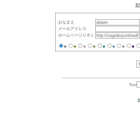
記
おなまえ
メールアドレス
ホームページＵＲＬ
■
■
■
■
■
■
■
■
Pass